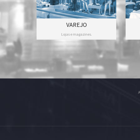
VAREJO
Lojas e magazines.
A