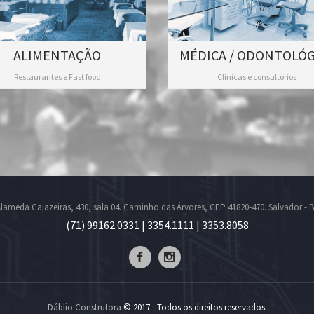
ALIMENTAÇÃO
MÉDICA / ODONTOLÓG
Restaurantes e Fast food
Clínicas e consultorios
lameda Cajazeiras, 430, sala 04. Caminho das Árvores, CEP 41820-470. Salvador - 
(71) 99162.0331 | 3354.1111 | 3353.8058
Dáblio Construtora
© 2017 - Todos os direitos reservados.